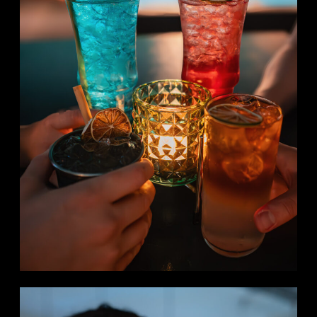
für
Gemeinschaft,
Leidenschaft
und die
Begeisterung
für die
Welt
des
Flippers.
Egal ob
ambitionierter
Turnierspieler
oder
begeisterter
Fan –
hier
treffen
sich
Menschen,
die die
besondere
Atmosphäre