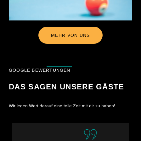
Details
zur
Registrierung
werden
spätestens
Anfang
MEHR VON UNS
Mai
2026
veröffentlicht.
Sollten
GOOGLE BEWERTUNGEN
vor
Turnierbeginn
DAS SAGEN UNSERE GÄSTE
noch
Plätze
frei
sein
Wir legen Wert darauf eine tolle Zeit mit dir zu haben!
oder
angemeldete
Spieler
nicht
rechtzeitig