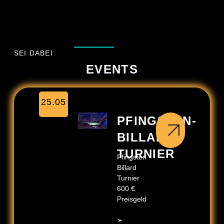
SEI DABEI
EVENTS
…
25.05
PFINGSTEN-
BILLARD
TURNIER
Pfingsten-
Billard
Turnier
600 €
Preisgeld
➢