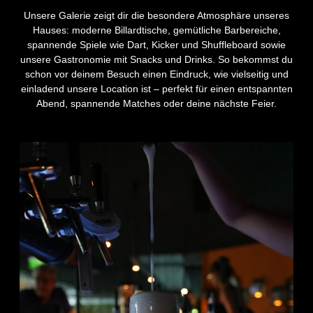
gern
Unsere Galerie zeigt dir die besondere Atmosphäre unseres
gesehen.
Hauses: moderne Billardtische, gemütliche Barbereiche,
__________________________
spannende Spiele wie Dart, Kicker und Shuffleboard sowie
Turniermodus
unsere Gastronomie mit Snacks und Drinks. So bekommst du
Hauptrunde
schon vor deinem Besuch einen Eindruck, wie vielseitig und
–
einladend unsere Location ist – perfekt für einen entspannten
Group
Abend, spannende Matches oder deine nächste Feier.
Matchplay
Die
erste
Turnierphase
wird im
beliebten
Group-
Matchplay-
Modus
gespielt.
➢ 4
Spieler
pro
Gruppe