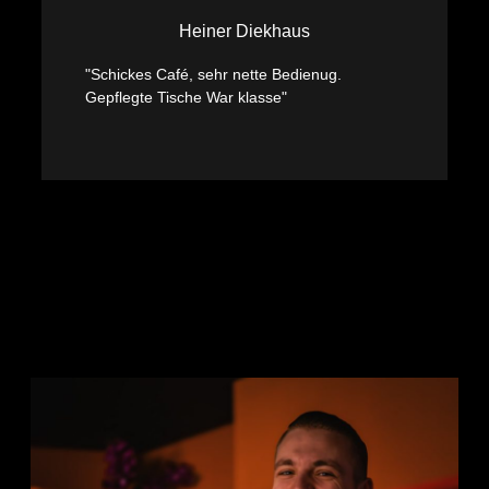
erscheinen,
Heiner Diekhaus
ist eine
spontane
"Schickes Café, sehr nette Bedienug.
Anmeldung
Gepflegte Tische War klasse"
vor Ort
möglich.
__________________________
Wir
freuen
uns auf
ein
großartiges
Flipper-
Wochenende
mit
euch!
Amazing
Race
Lübeck
2026 –