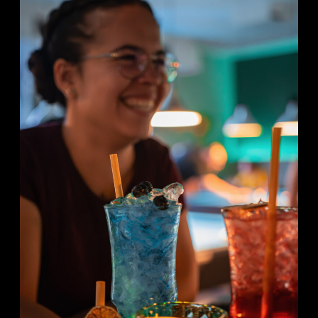
echter
Flippermaschinen
lieben.
__________________________
Geplante
Flippergeräte
Unter
anderem
sind
folgende
Geräte
vorgesehen:
➢
James
Bond
Pinball
➢ The
Beatles
Pinball
➢
Dialed