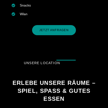
herzlich
willkommen.
Snacks
Wer
Wlan
einfach
die
besondere
Atmosphäre
JETZT ANFRAGEN
erleben,
spannende
Matches
verfolgen
oder
nostalgische
UNSERE LOCATION
Flippergeräte
bestaunen
möchte,
ist im
ERLEBE UNSERE RÄUME –
Billard
SPIEL, SPASS & GUTES E
Sport
Casino
SSEN
Lübeck
jederzeit