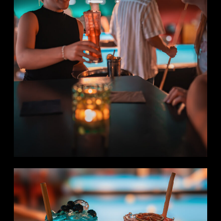
Atmosphäre
Für die
besten
drei
Spieler
gibt es
Pokale
sowie
attraktive
Sachpreise.
Die
Lübecker
Flippermeisterschaft
steht
nicht
nur für
sportlichen
Wettbewerb,
sondern
auch