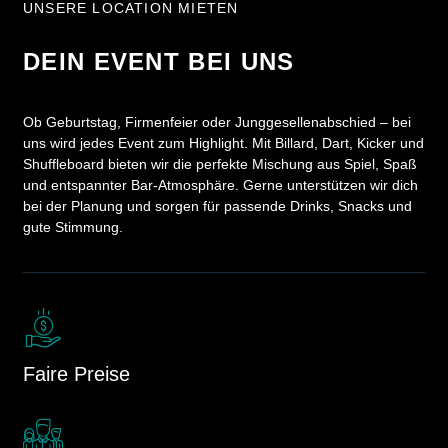
Events
UNSERE LOCATION MIETEN
aber
rund
mit viel
um das
Spaß
DEIN EVENT BEI UNS
Wochenende
am
geplant.
Spiel.
Weitere
Ob Geburtstag, Firmenfeier oder Junggesellenabschied – bei
Informationen
Teilnahme
uns wird jedes Event zum Highlight. Mit Billard, Dart, Kicker und
dazu
&
Shuffleboard bieten wir die perfekte Mischung aus Spiel, Spaß
werden
Preisgeld
und entspannter Bar-Atmosphäre. Gerne unterstützen wir dich
nach
•⁠
bei der Planung und sorgen für passende Drinks, Snacks und
und
⁠Startgeld:
gute Stimmung.
nach
nur 5 €
veröffentlicht.
•⁠ ⁠Keine
__________________________
zusätzliche
Die
Tischmiete
wichtigsten
•⁠ ⁠80 %
Informationen
des
auf
Startgeldes
Faire Preise
einen
werden
Blick
direkt
➢
ausgeschüttet
Wann?